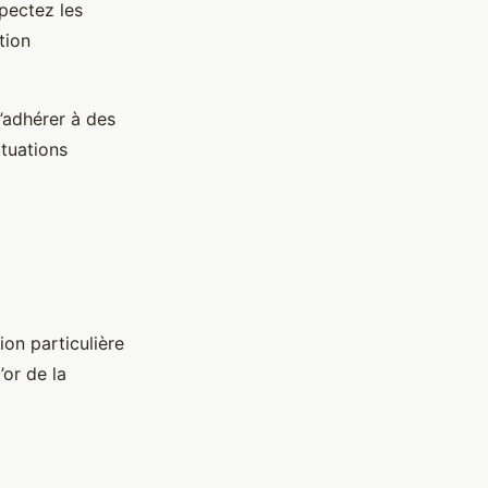
pectez les
tion
’adhérer à des
ituations
ion particulière
’or de la