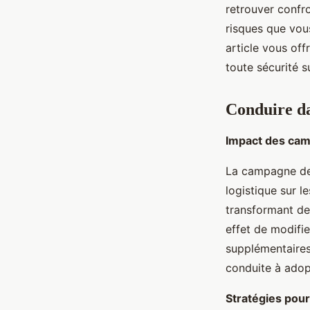
inhabituelles ?
retrouver confr
risques que vou
Louane
•
20 décembre 2024
•
5 min de lecture
article vous off
toute sécurité s
Conduire da
Impact des camp
La campagne d
logistique sur l
transformant des
effet de modifie
supplémentaires
conduite à adop
Stratégies pou