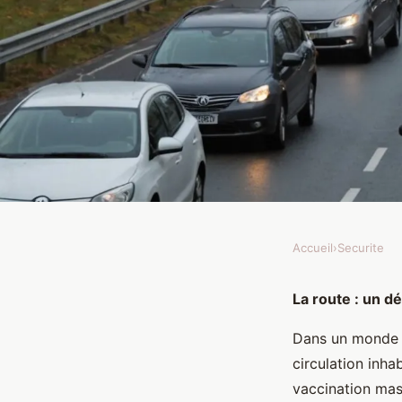
Accueil
›
Securite
SECURITE
Comment se préparer 
La route : un dé
Dans un monde o
des conditions de cir
circulation inha
vaccination mas