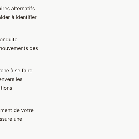
ires alternatifs
der à identifier
conduite
s mouvements des
che à se faire
envers les
tions
ement de votre
ssure une