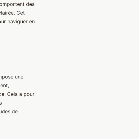
 comportent des
lairée. Cet
our naviguer en
mpose une
ent,
ce. Cela a pour
s
tudes de