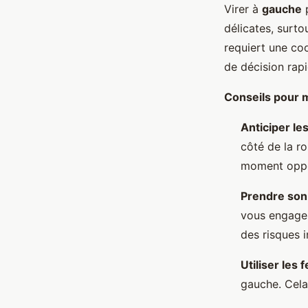
Virer à
gauche
p
délicates, surt
requiert une coo
de décision rapi
Conseils pour 
Anticiper le
côté de la r
moment oppo
Prendre son
vous engager
des risques i
Utiliser les 
gauche. Cela 