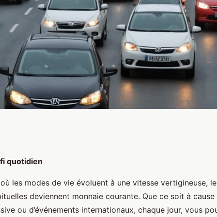
à la conduite dans
fi quotidien
ù les modes de vie évoluent à une vitesse vertigineuse, le
culation
bituelles deviennent monnaie courante. Que ce soit à cause
sive ou d’événements internationaux, chaque jour, vous p