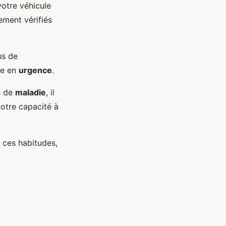
votre véhicule
rement vérifiés
ns de
ne en
urgence
.
s de
maladie
, il
votre capacité à
 ces habitudes,