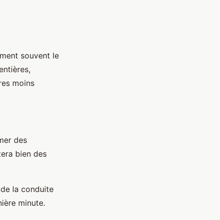
rment souvent le
entières,
ires moins
mer des
tera bien des
 de la conduite
nière minute.