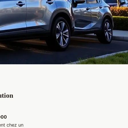
ution
000
ent chez un