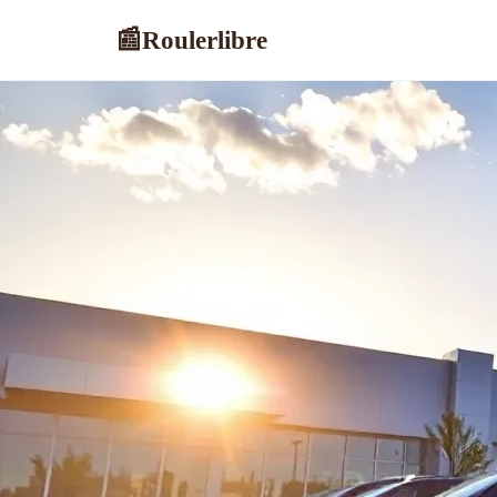
Roulerlibre
📰