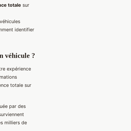
ce totale
sur
véhicules
ment identifier
n véhicule ?
tre expérience
rmations
ence totale sur
uée par des
surviennent
 milliers de