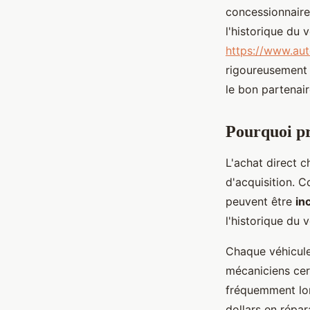
Louane
•
12 janvier 2026
•
7 min de lecture
concessionnaire 
l'historique du 
https://www.aut
rigoureusement 
le bon partenai
Pourquoi pr
L'achat direct 
d'acquisition. C
peuvent être
in
l'historique du v
Chaque véhicule
mécaniciens cer
fréquemment lor
dollars en répa