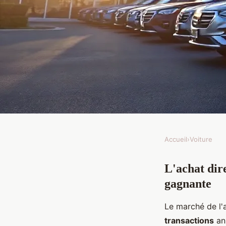
Accueil
›
Voiture
VOITURE
L'achat dire
Achat direct de véhic
gagnante
Laval : faites le bon c
Le marché de l'
transactions
ann