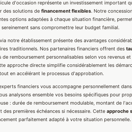
hicule d'occasion représente un investissement important qu
 des solutions de
financement flexibles
. Notre concession
ntes options adaptées à chaque situation financière, perme
er sereinement sans compromettre leur budget familial.
via notre établissement présente des avantages considérab
res traditionnels. Nos partenaires financiers offrent des
ta
s de remboursement personnalisables selon vos revenus et 
tte approche directe simplifie considérablement les démar
 tout en accélérant le processus d'approbation.
experts financiers vous accompagne personnellement dans 
Nous analysons ensemble vos besoins spécifiques pour propo
euse : durée de remboursement modulable, montant de l'ac
t des premières échéances si nécessaire. Cette
approche 
ancement parfaitement adapté à votre situation personnelle.