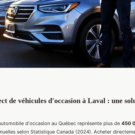
ct de véhicules d'occasion à Laval : une sol
ules d'occasion à
hoix !
automobile d'occasion au Québec représente plus de
450 
uelles selon Statistique Canada (2024). Acheter directem